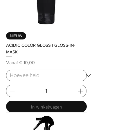
NIEUW
ACIDIC COLOR GLOSS I GLOSS-IN-
MASK
Verkoopprijs
Vanaf
€ 10,00
In winkelwagen