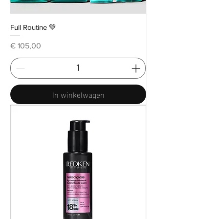
Full Routine 💚
Prijs
€ 105,00
In winkelwagen