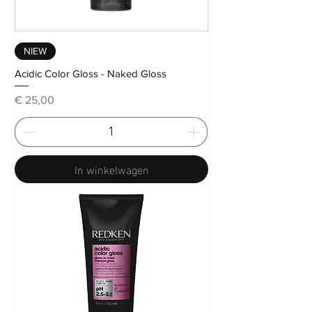
NIEW
Acidic Color Gloss - Naked Gloss
Prijs
€ 25,00
In winkelwagen