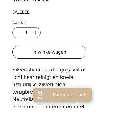
prijs
SALEEEE
Aantal
*
In winkelwagen
Silver-shampoo die grijs, wit of
licht haar reinigt én koele,
natuurlijke zilvertinten
terugbrengt.
Neutraliseert ongewenste gele
of warme ondertonen en geeft
het haar een frisse, heldere
uitstraling.
Dankzij de lichte, voedende