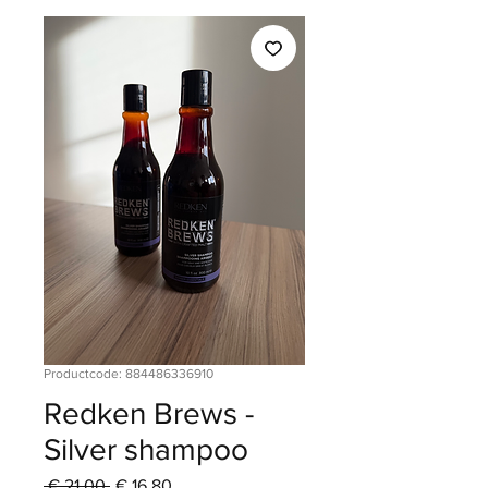
Productcode: 884486336910
Redken Brews -
Silver shampoo
Normale
Verkoopprijs
 € 21,00 
€ 16,80