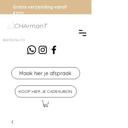
Gratis verzending vanaf
€100
BE0753.964.172
Maak hier je afspraak
KOOP HIER JE CADEAUBON