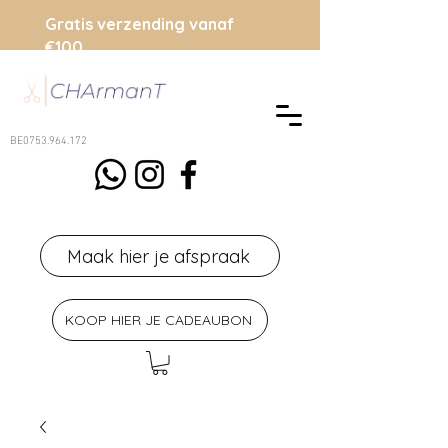
Gratis verzending vanaf
€100
BE0753.964.172
Maak hier je afspraak
KOOP HIER JE CADEAUBON