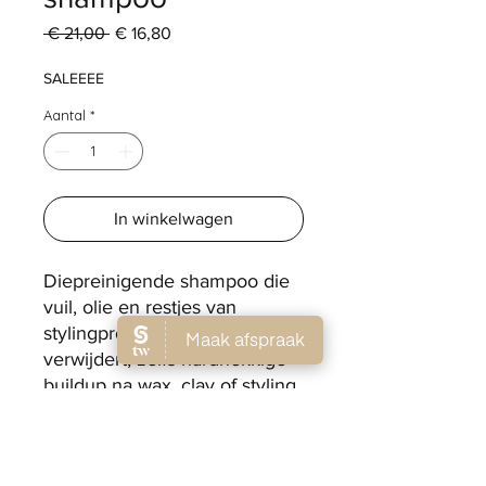
Normale
Verkoopprijs
 € 21,00 
€ 16,80
prijs
SALEEEE
Aantal
*
In winkelwagen
Diepreinigende shampoo die
vuil, olie en restjes van
stylingproducten grondig
verwijdert, zelfs hardnekkige
buildup na wax, clay of styling.
Dankzij de mix van mout, gist
en sinaasappelschil wordt het