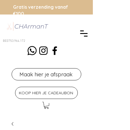
Gratis verzending vanaf
€100
BE0753.964.172
Maak hier je afspraak
KOOP HIER JE CADEAUBON