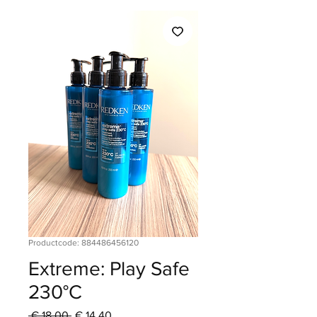
Productcode: 884486456120
Extreme: Play Safe
230°C
Normale
Verkoopprijs
 € 18,00 
€ 14,40