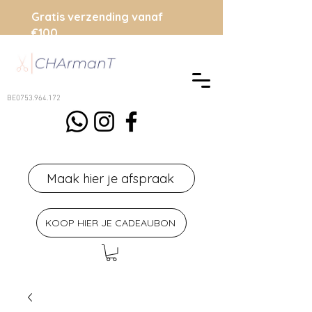
Gratis verzending vanaf
€100
BE0753.964.172
Maak hier je afspraak
KOOP HIER JE CADEAUBON