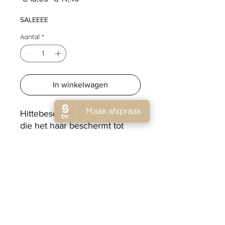
prijs
SALEEEE
Aantal
*
In winkelwagen
Hittebeschermende leave-in
die het haar beschermt tot
230°C.
Versterkt verzwakt of
beschadigd haar, vermindert
gespleten punten tot 70% en
helpt breuk voorkomen. De
verzorgende formule met
plantaardige eiwitten en
ceramiden maakt het haar